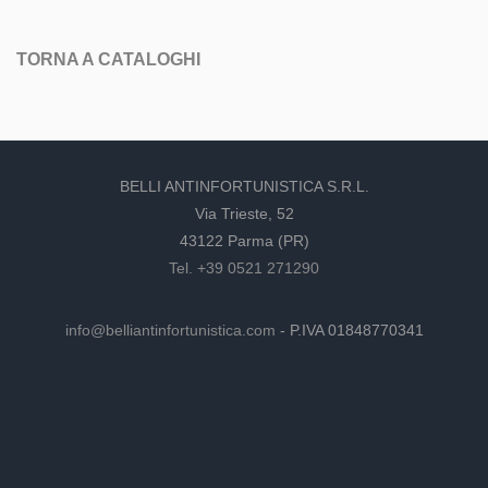
TORNA A CATALOGHI
BELLI ANTINFORTUNISTICA S.R.L.
Via Trieste, 52
43122 Parma (PR)
Tel. +39 0521 271290
info@belliantinfortunistica.com
- P.IVA 01848770341